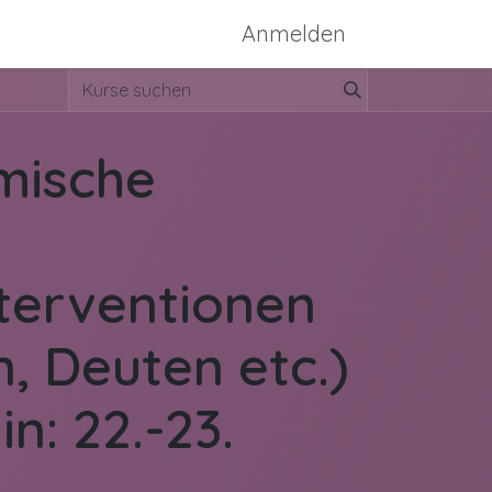
ssen
Konzept-Bild
Anmelden
mische
terventionen
n, Deuten etc.)
n: 22.-23.