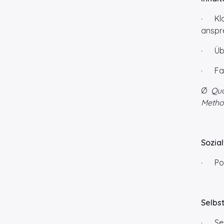
· Kla
anspre
· Übe
· Fal
Ø
Qua
Method
Sozia
· Pow
Selbs
· Selb