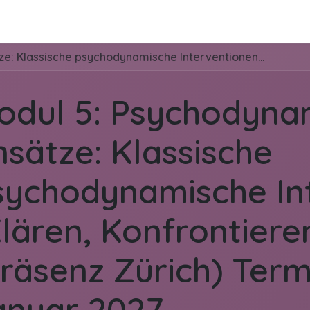
de
Kontakt
Mediathek
Über Dr. Jungclau
Modul 5: Psychodynamische Ansätze: Klassische psychodynamische Interventionen (Klären, Konfrontieren, Deuten etc.) (Präsenz Zürich) Termin: 22.-23. Januar 2027
odul 5: Psychodyna
nsätze: Klassische
sychodynamische In
lären, Konfrontiere
räsenz Zürich) Termi
anuar 2027