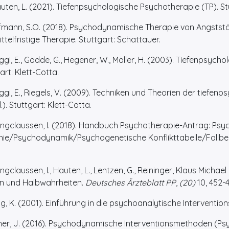
en, L. (2021). Tiefenpsychologische Psychotherapie (TP). Stu
fmann, S.O. (2018). Psychodynamische Therapie von Angststör
ttelfristige Therapie. Stuttgart: Schattauer.
gi, E., Gödde, G., Hegener, W., Möller, H. (2003). Tiefenpsycho
art: Klett-Cotta.
gi, E., Riegels, V. (2009). Techniken und Theorien der tiefen
l.). Stuttgart: Klett-Cotta.
gclaussen, I. (2018). Handbuch Psychotherapie-Antrag: Psyc
inie/Psychodynamik/Psychogenetische Konflikttabelle/Fallbeispi
claussen, I., Hauten, L., Lentzen, G., Reininger, Klaus Mich
n und Halbwahrheiten.
Deutsches Ärzteblatt PP
,
(20)
10, 452-4
g, K. (2001). Einführung in die psychoanalytische Interventions
ner, J. (2016). Psychodynamische Interventionsmethoden (P