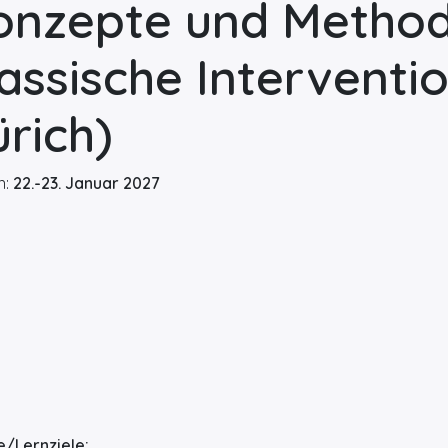
onzepte und Methoden
assische Interventi
rich)
n:
22.-23. Januar 2027
e/Lernziele: