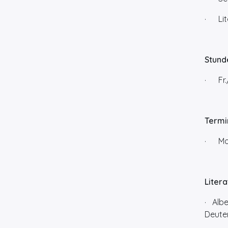
· Lit
Stund
· Fr./
Termi
· Mod
Liter
· Albe
Deuten