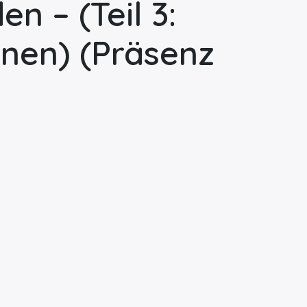
 – (Teil 3:
onen)
(Präsenz