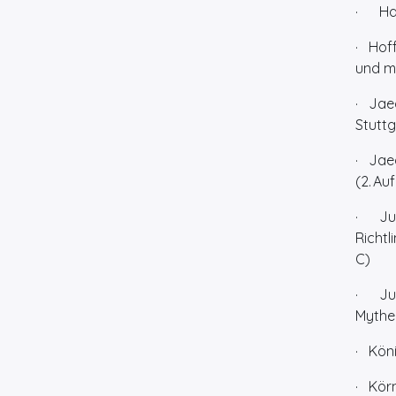
· Haut
· Hof
und mi
· Jaeg
Stuttg
· Jaeg
(2. Auf
· Jun
Richtl
C)
· Jung
Mythe
· Köni
· Kör