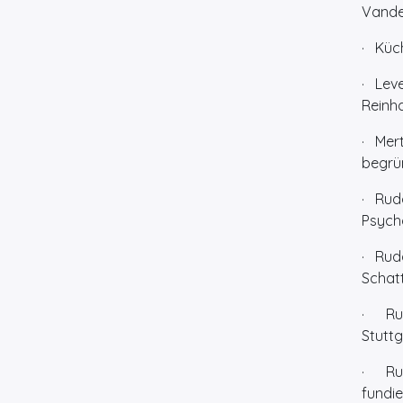
Vande
· Küch
· Lev
Reinha
· Mer
begrü
· Rudo
Psycho
· Rudo
Schatt
· Rudo
Stuttg
· Rudo
fundie