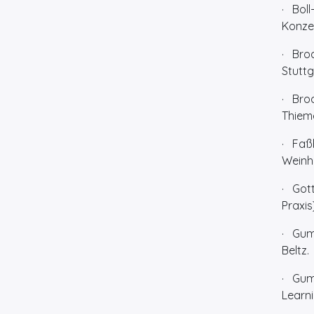
· Boll
Konzep
· Bro
Stuttg
· Brod
Thieme
· Faßb
Weinhe
· Gott
Praxis)
· Gumz
Beltz.
· Gumz
Learni