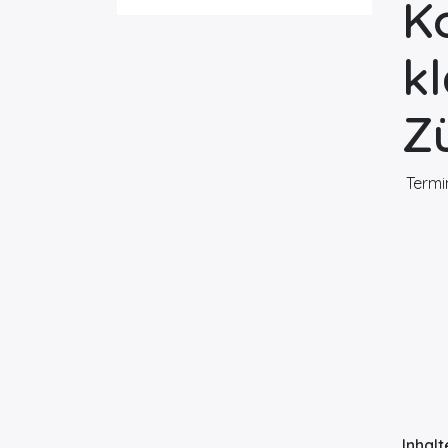
K
kl
Zü
Termi
Inhalt