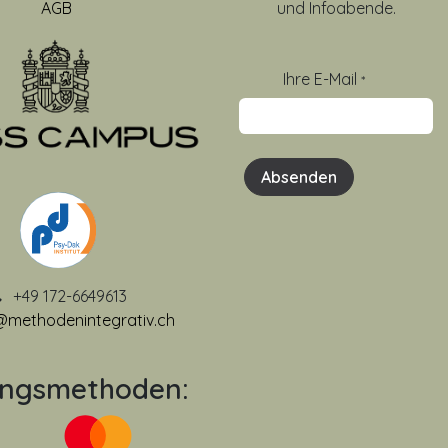
AGB
und Infoabende.
Ihre E-Mail
*
Absenden
+49 172-6649613
@methodenintegrativ.ch
ungsmethoden: