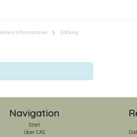
de
Kontakt
Mediathek
Über Dr. Jungclau
eitere Informationen
Zahlung
Navigation
R
Start
Über CAS
Dat