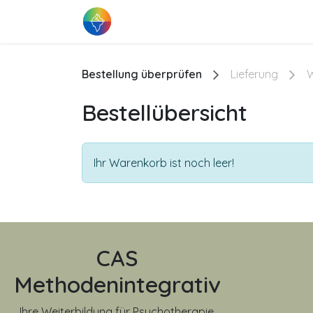
Zum Inhalt springen
Start
Über CAS
Upgra
Bestellung überprüfen
Lieferung
W
Bestellübersicht
Ihr Warenkorb ist noch leer!
CAS
Methodenintegrativ
Ihre Weiterbildung für Psychotherapie,