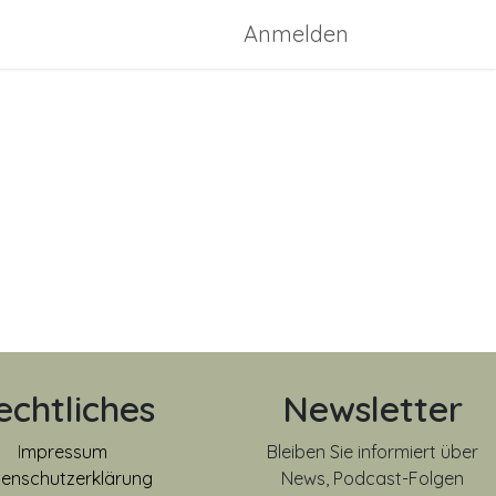
ssen
Konzept-Bild
Anmelden
echtliches
Newsletter
I
mpressum
Bleiben Sie informiert über
enschutzerklärung
News, Podcast-Folgen