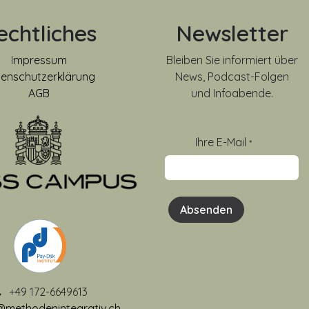
echtliches
Newsletter
I
mpressum
Bleiben Sie informiert über
enschutzerklärung
News, Podcast-Folgen
AGB
und Infoabende.
Ihre E-Mail
*
Absenden
+49 172-6649613
@methodenintegrativ.ch