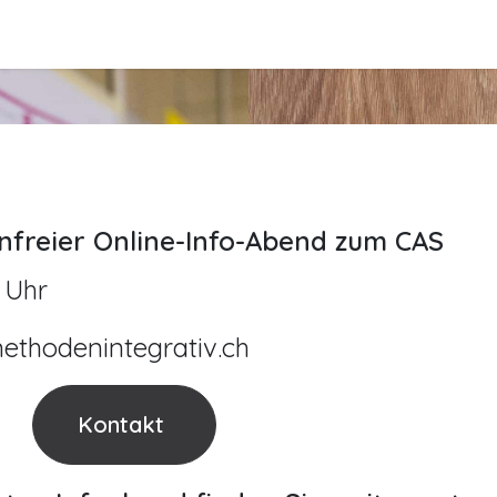
de
Kontakt
Mediathek
Über Dr. Jungclau
nfreier Online-Info-Abend zum CAS
9 Uhr
thodenintegrativ.ch
Kontakt