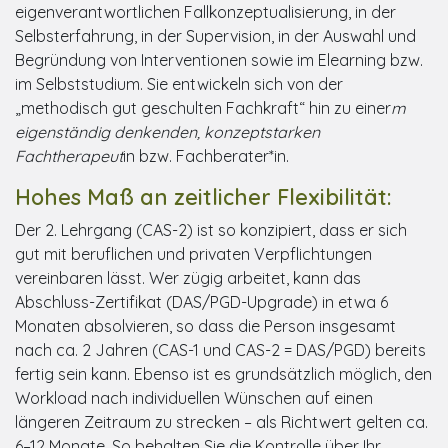
eigenverantwortlichen Fallkonzeptualisierung, in der
Selbsterfahrung, in der Supervision, in der Auswahl und
Begründung von Interventionen sowie im Elearning bzw.
im Selbststudium. Sie entwickeln sich von der
„methodisch gut geschulten Fachkraft“ hin zu einer
m
eigenständig denkenden, konzeptstarken
Fachtherapeut
in bzw. Fachberater*in.
Hohes Maß an zeitlicher Flexibilität:
Der 2. Lehrgang (CAS-2) ist so konzipiert, dass er sich
gut mit beruflichen und privaten Verpflichtungen
vereinbaren lässt. Wer zügig arbeitet, kann das
Abschluss-Zertifikat (DAS/PGD-Upgrade) in etwa 6
Monaten absolvieren, so dass die Person insgesamt
nach ca. 2 Jahren (CAS-1 und CAS-2 = DAS/PGD) bereits
fertig sein kann. Ebenso ist es grundsätzlich möglich, den
Workload nach individuellen Wünschen auf einen
längeren Zeitraum zu strecken – als Richtwert gelten ca.
6–12 Monate. So behalten Sie die Kontrolle über Ihr