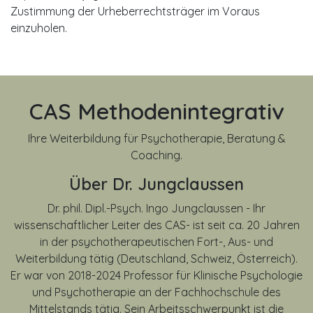
Zustimmung der Urheberrechtsträger im Voraus
einzuholen.
CAS Methodenintegrativ
Ihre Weiterbildung für Psychotherapie, Beratung &
Coaching.
Über Dr. Jungclaussen
Dr. phil. Dipl.-Psych. Ingo Jungclaussen - Ihr
wissenschaftlicher Leiter des CAS- ist seit ca. 20 Jahren
in der psychotherapeutischen Fort-, Aus- und
Weiterbildung tätig (Deutschland, Schweiz, Österreich).
Er war von
2018-2024
Professor für Klinische Psychologie
und Psychotherapie an der Fachhochschule des
Mittelstands tätig. Sein Arbeitsschwerpunkt ist die