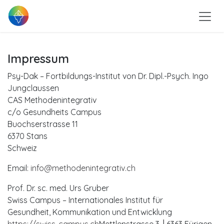
Zum Inhalt springen
Impressum
Psy-Dak – Fortbildungs-Institut von Dr. Dipl.-Psych. Ingo
Jungclaussen
CAS Methodenintegrativ
c/o Gesundheits Campus
Buochserstrasse 11
6370 Stans
Schweiz
Email:
info@methodenintegrativ.ch
Prof. Dr. sc. med. Urs Gruber
Swiss Campus – Internationales Institut für
Gesundheit, Kommunikation und Entwicklung
https://swiss-campus.ch
Mettlenstrasse 3 │6363 Fürigen