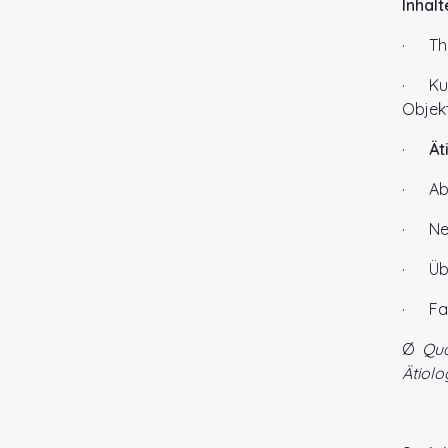
Inhalt
· The
· Kur
Objek
·
Ät
· Ab
· Neu
· Übe
· Fal
Ø
Qua
Ätiol