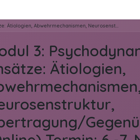
de
Kontakt
Mediathek
Über Dr. Jungclau
Modul 3: Psychodynamische Ansätze: Ätiologien, Abwehrmechanismen, Neurosenstruktur, Übertragung/Gegenübertragung (Online) Termin: 6.-7. Nov. 2026
odul 3: Psychodyna
sätze: Ätiologien,
bwehrmechanismen
eurosenstruktur,
bertragung/Gegenü
nline) Termin: 6.-7.