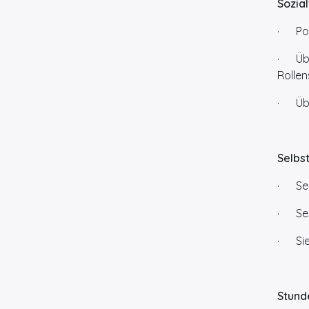
Sozia
· Pow
· Übun
Rolle
· Übe
Selbs
· Sel
· Sel
· Sieh
Stund