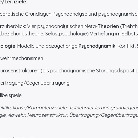
e/Lernziele:
oretische Grundlagen Psychoanalyse und psychodynamisc
züberblick: Vier psychoanalytischen Meta-
Theorien
(Triebth
tbeziehungstheorie, Selbstpsychologie) Vertiefung im Selbst
iologie
-Modelle und dazugehörige
Psychodynamik
: Konflikt
wehrmechanismen
rosenstrukturen (als psychodynamische Störungsdispositi
rtragung/Gegenübertragung
lbeispiele
lifikations-/Kompetenz-Ziele: Teilnehmer lernen grundlege
ogie, Abwehr, Neurosenstruktur, Übertragung/Gegenübertrag