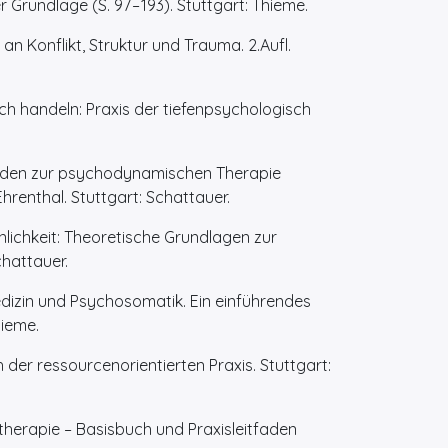
undlage (S. 97 – 193). Stuttgart: Thieme.
n Konflikt, Struktur und Trauma. 2.Aufl.
h handeln: Praxis der tiefenpsychologisch
faden zur psychodynamischen Therapie
Ehrenthal. Stuttgart: Schattauer.
sönlichkeit: Theoretische Grundlagen zur
hattauer.
Medizin und Psychosomatik. Ein einführendes
hieme.
er ressourcenorientierten Praxis. Stuttgart:
otherapie – Basisbuch und Praxisleitfaden