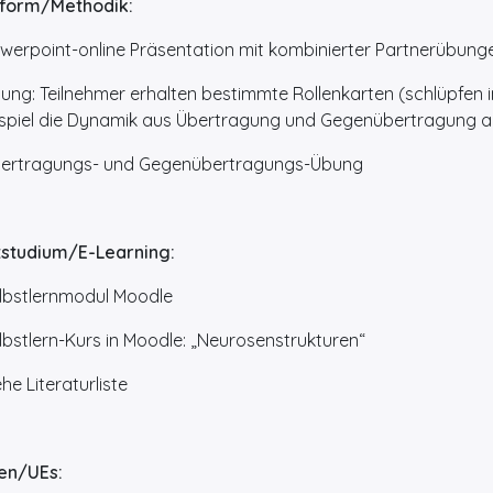
lform/Methodik:
erpoint-online Präsentation mit kombinierter Partnerübung
g: Teilnehmer erhalten bestimmte Rollenkarten (schlüpfen i
nspiel die Dynamik aus Übertragung und Gegenübertragung a
rtragungs- und Gegenübertragungs-Übung
tstudium/E-Learning:
bstlernmodul Moodle
bstlern-Kurs in Moodle: „Neurosenstrukturen“
e Literaturliste
en/UEs: