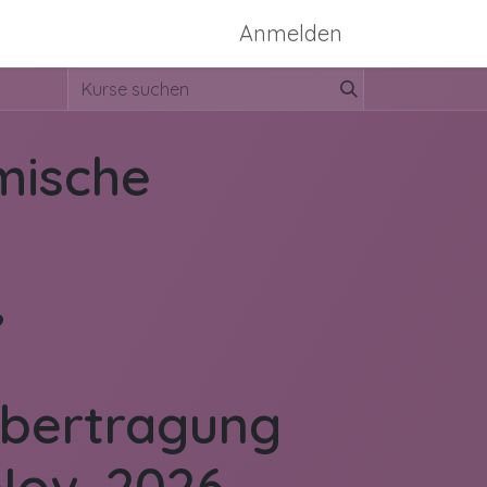
ssen
Konzept-Bild
Anmelden
mische
,
bertragung
 Nov. 2026