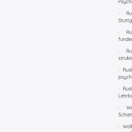
Psycho
· Rudo
Stuttg
· Rudo
fundie
· Rud
strukt
· Rudo
psycho
· Rudo
Lehrbu
· Wöll
Schatt
· Wöll