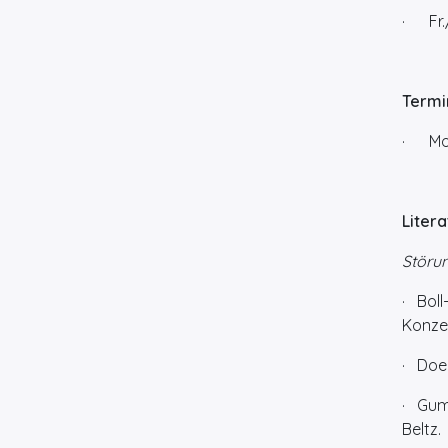
· Fr./
Termi
· Mod
Liter
Störun
· Boll
Konzep
· Doer
· Gumz
Beltz.