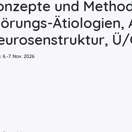
onzepte und Methoden
törungs-Ätiologien,
eurosenstruktur, Ü
n:
6.-7. Nov. 2026