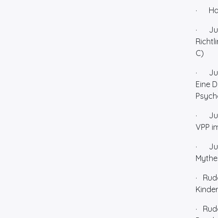
· Haut
· Jun
Richtl
C)
· Jung
Eine D
Psych
· Jun
VPP im
· Jung
Mythe
· Rudo
Kinde
· Rudo