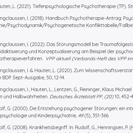
en, L. (2021). Tiefenpsychologische Psychotherapie (TP). Stu
gclaussen, I. (2018). Handbuch Psychotherapie-Antrag: Psyc
inie/Psychodynamik/Psychogenetische Konflikttabelle/Fallbeispi
claussen, I. (2022): Das Störungsmodell bei Traumafolgestö
idaktisierung und Konzeptualisierung am Beispiel der psych
otherapieverfahren.
VPP aktuell (Verbands-Heft des VPP im
gclaussen, I. & Hauten, L. (2020). Zum Wissenschaftsverstä
 BDP. Sept-Ausgabe, 50, 12-14.
claussen, I., Hauten, L., Lentzen, G., Reininger, Klaus Mich
n und Halbwahrheiten.
Deutsches Ärzteblatt PP
,
(20)
10, 452-4
lf, G. (2000). Die Entstehung psychogener Störungen: ein inte
rpsychologie und Kinderpsychiatrie,
49
(5), 351-366.
lf, G. (2008). Krankheitsbegriff. In: Rudolf, G., Henningsen, P