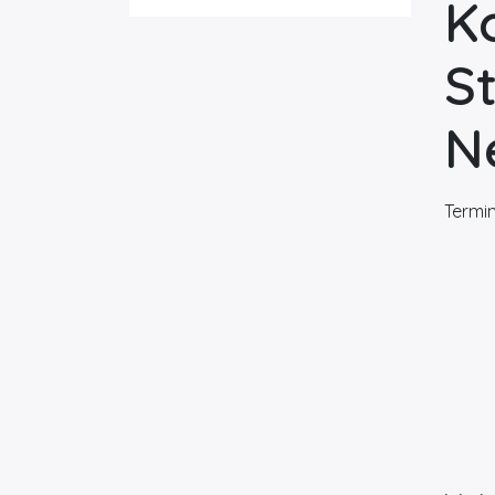
K
S
N
Termi