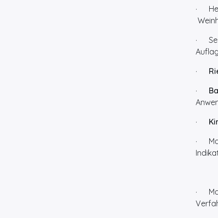
· Heid
Weinhe
· Senf
Auflag
·
Ri
·
Ba
Anwen
·
Ki
· Marg
Indika
· Marg
Verfa