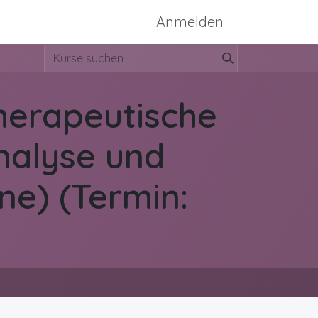
ssen
Konzept-Bild
Anmelden
therapeutische
nalyse und
ne) (Termin: