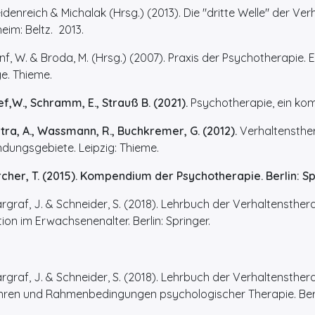
enreich & Michalak (Hrsg.) (2013). Die "dritte Welle" der Ver
im: Beltz. 2013.
, W. & Broda, M. (Hrsg.) (2007). Praxis der Psychotherapie. Ei
e. Thieme.
ef,W., Schramm, E., Strauß B. (2021).
Psychotherapie, ein kom
tra, A., Wassmann, R., Buchkremer, G. (2012).
Verhaltensthe
dungsgebiete. Leipzig: Thieme.
rcher, T. (2015). Kompendium der Psychotherapie. Berlin: Sp
raf, J. & Schneider, S. (2018). Lehrbuch der Verhaltensther
tion im Erwachsenenalter. Berlin: Springer.
raf, J. & Schneider, S. (2018). Lehrbuch der Verhaltensthera
hren und Rahmenbedingungen psychologischer Therapie. Berli