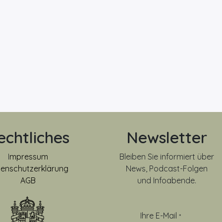
echtliches
Newsletter
I
mpressum
Bleiben Sie informiert über
enschutzerklärung
News, Podcast-Folgen
AGB
und Infoabende.
Ihre E-Mail
*