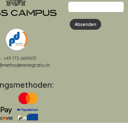
Absenden
+49 172-6649613
@methodenintegrativ.ch
ungsmethoden: