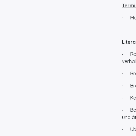
Termi
· Mod
Liter
· Rei
verhal
· Brak
· Brak
· Kanf
· Bock
und ät
· Ubbe