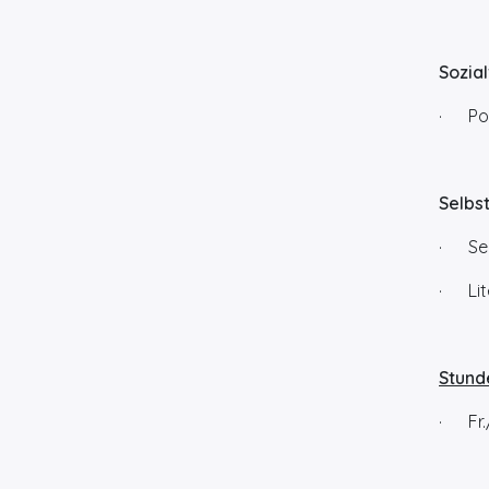
Sozia
· Pow
Selbs
· Sel
· Lit
Stund
· Fr./