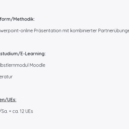
lform/Methodik:
erpoint-online Präsentation mit kombinierter Partnerübung
tstudium/E-Learning:
bstlernmodul Moodle
eratur
en/UEs:
Sa. = ca. 12 UEs