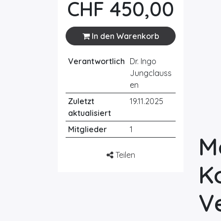
CHF
450,00
In den Warenkorb
Verantwortlich
Dr. Ingo
Jungclauss
en
Zuletzt
19.11.2025
aktualisiert
Mitglieder
1
M
Teilen
K
V