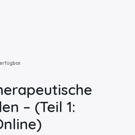
verfügbar.
therapeutische
 – (Teil 1:
nline)