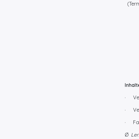
(Term
Inhalt
· Ver
· Ver
· Fal
Ø
Ler