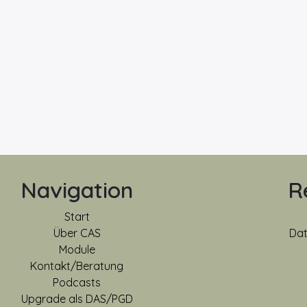
Navigation
R
Start
Über CAS
Dat
Module
Kontakt/Beratung
Podcasts
Upgrade als DAS/PGD