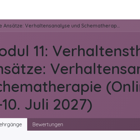
de
Kontakt
Mediathek
Über Dr. Jungclau
Modul 11: Verhaltenstherapeutische Ansätze: Verhaltensanalyse und Schematherapie (Online) (Termin: 9.-10. Juli 2027)
odul 11: Verhaltens
nsätze: Verhaltensa
chematherapie (Onli
-10. Juli 2027)
ehrgänge
Bewertungen