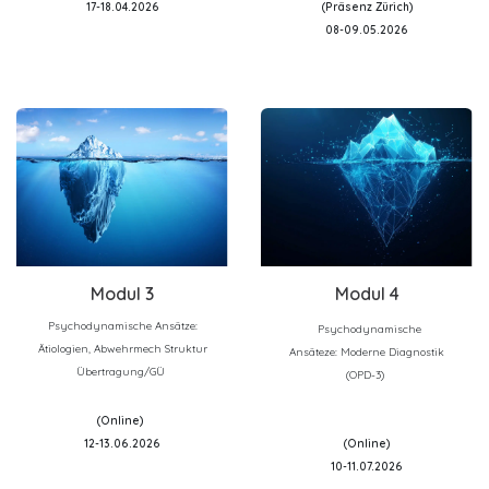
17-18.04.2026
(Präsenz Zürich)
08-09.05.2026
Modu
l 3
Modu
l 4
Psychodynamische Ansätze:
Psychodynamische
Ätiologien, Abwehrmech Struktur
Ansäteze: Moderne Diagnostik
Übertragung/GÜ
(OPD-3)
(Online)
​12-13.06.2026
(Online)
10-11.07.2026